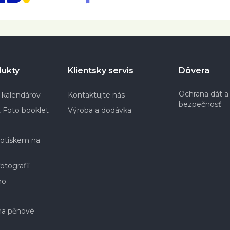
dukty
Klientsky servis
Dôvera
Ochrana dát a
 kalendárov
Kontaktujte nás
bezpečnosť
 Foto booklet
Výroba a dodávka
potiskem na
otografií
no
na pěnové