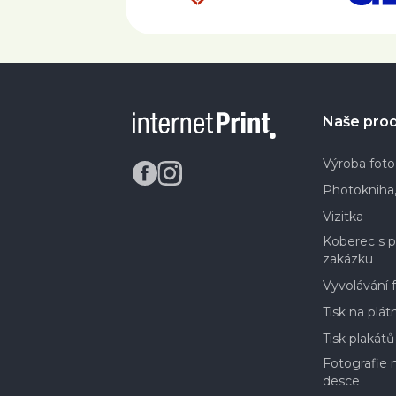
Naše pro
Výroba foto
Photokniha,
Vizitka
Koberec s 
zakázku
Vyvolávání f
Tisk na plát
Tisk plakátů
Fotografie 
desce