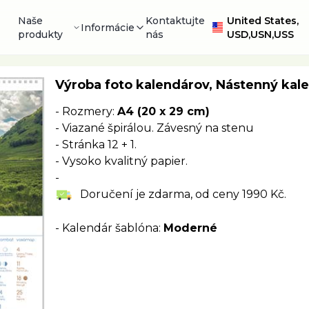
Naše
Kontaktujte
United States,
Informácie
produkty
nás
USD,USN,USS
Výroba foto kalendárov, Nástenný ka
- Rozmery:
A4 (20 x 29 cm)
- Viazané špirálou. Závesný na stenu
- Stránka 12 + 1.
- Vysoko kvalitný papier.
-
Doručení je zdarma, od ceny 1990 Kč.
- Kalendár šablóna:
Moderné