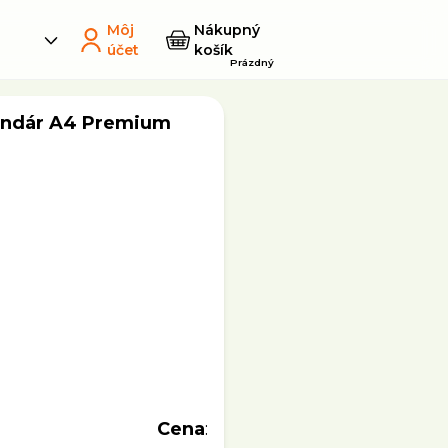
Môj
Nákupný
účet
košík
Prázdný
lendár A4 Premium
Cena
: