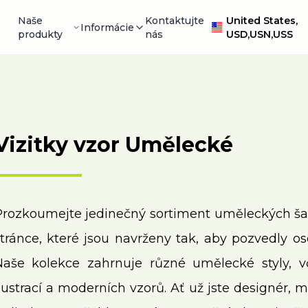
Naše
Kontaktujte
United States,
Informácie
produkty
nás
USD,USN,USS
Vizitky vzor Umělecké
Prozkoumejte jedinečný sortiment uměleckých šab
tránce, které jsou navrženy tak, aby pozvedly os
Naše kolekce zahrnuje různé umělecké styly, vč
lustrací a moderních vzorů. Ať už jste designér,