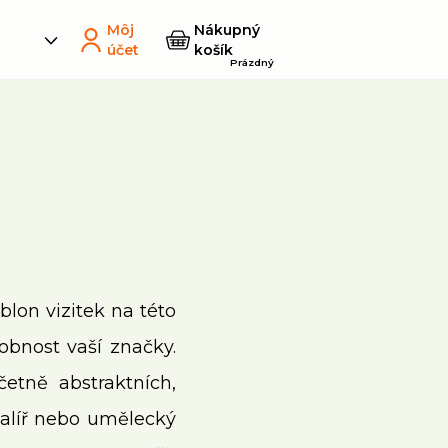
Môj
Nákupný
účet
košík
Prázdný
lon vizitek na této
obnost vaší značky.
etně abstraktních,
 malíř nebo umělecký